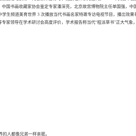
、中国书画收藏家协会鉴定专家潘深亮，北京故宫博物院主任单国强，中
ctv 中学生频道美育世界 3 次播放当代书画名家特邀专访电视节目，播岀效果
等专家领导在学术研讨会高度评价，学术报告称当代“程派草书”正大气象
rothers. 全世界的人都像兄弟一样亲密。