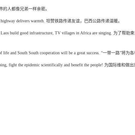
rothers. 全世界的人都像兄弟一样亲密。
p and Brazil highway delivers warmth. 坦赞铁路传递友谊，巴西公路传递温暖。
anmar and Laos build good infrastructure, TV villages in Afri
o all walks of life and South South cooperation will be a great
 peacekeeping, fight the epidemic scientifically and benefit the