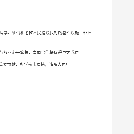
ca are singing. 为了帮助柬埔寨、缅甸和老挝人民建设良好的基础设施，非洲
 success. “一带一路”将为各行各业带来繁荣，南南合作将取得巨大成功。
 people! 为国际维和做出重要贡献，科学抗击疫情，造福人民!