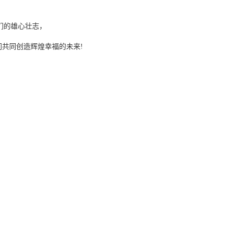
们展示了他们的雄心壮志，
ogether!让我们共同创造辉煌幸福的未来!