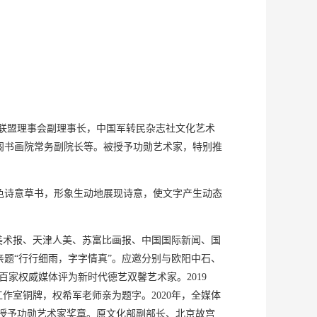
才联盟理事会副理事长，中国军转民杂志社文化艺术
阁书画院常务副院长等。被授予功勋艺术家，特别推
色诗意草书，形象生动地展现诗意，使文字产生动态
人民美术报、天津人美、苏富比画报、中国国际新闻、国
题“行行细雨，字字情真”。应邀分别与欧阳中石、
百家权威媒体评为新时代德艺双馨艺术家。2019
作室铜牌，权希军老师亲为题字。2020年，全媒体
国授予功勋艺术家奖章。原文化部副部长、北京故宫