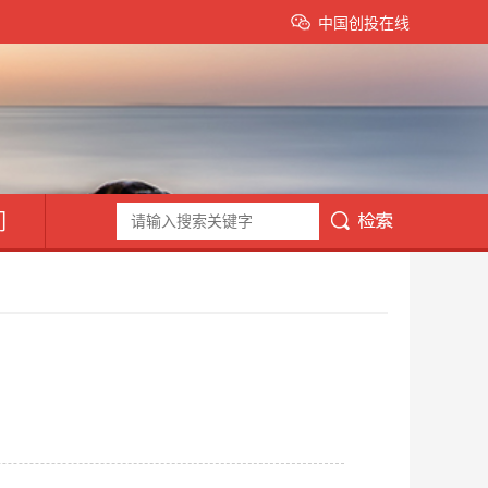
中国创投在线
们
物