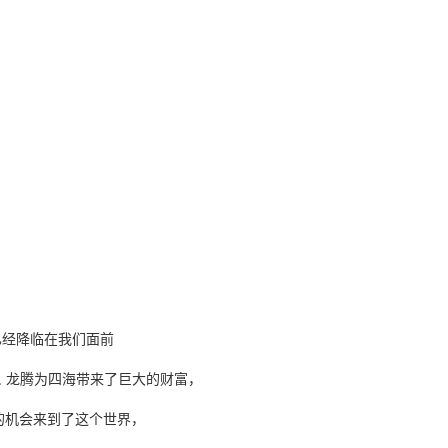
 巨大的好运已经降临在我们面前
e four seas, 龙腾为四海带来了巨大的财富，
ld, 一个伟大的机会来到了这个世界，