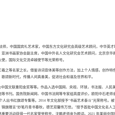
级书法师，中国国宾礼艺术家，中国东方文化研究会高级艺术顾问，中华英
，亚洲书画家协会副主席，中国中外名人文化研究会艺术顾问，北京京华
大使，国际文化交流卓越使节等光荣称号。
王羲之等名家之长，借鉴诗词音体美等创作方法，加上个人情感，创作特
，歌颂新时代，传播人间真善美，促进社会和谐及世界和平。
美协金奖及中国文联重阳金奖等等。作品入选中国网、央视、环球，书法报、
袍等书刊。国务院新闻网、中国书法网等专家组高度评价，欧阳中石老师亲
人出书红旗颂专集等。2014 年文化部授予“书画艺术泰斗”光荣称号。被
锦旗赠言“妙笔丹青书春秋，德艺双馨传万世。”授予首批中国文化名人工
重要活动获得一代名家荣誉称号，沈鹏老师亲为题词。2021 年美丽中