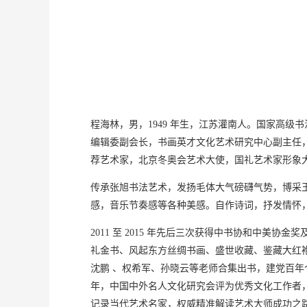
程海林，男，1949 年生，江苏灌南人。国家高
编辑委副会长，书画英才文化艺术研究中心副主任
荐艺术家，北京冬奥会艺术大使，国礼艺术家形象
传承张旭书法艺术，发扬毛体大气磅礴气势，博采
感，音乐节奏感等各种美感。自作诗词，抒发情怀
2011 至 2015 年先后三次获得中书协和中
礼金书、风起东方丝绸书画、盛世收藏、鉴藏大红
沈鹏 、权希军、孙晓云等老师合集出书，建党百年个
年，中国中外名人文化研究会评为优秀文化工作者，
记录当代艺术名家，权威精准解读艺术大师成功之路