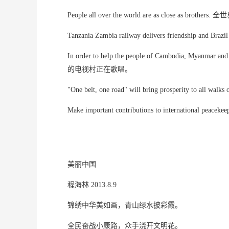
People all over the world are as close as b
Tanzania Zambia railway delivers friendshi
In order to help the people of Cambodia, My
的电视村正在歌唱。
"One belt, one road" will bring prosperity t
Make important contributions to international
美丽中国
程海林 2013.8.9
锦绣中华美如画，青山绿水披彩霞。
全民奋战小康路，众手浇开文明花。