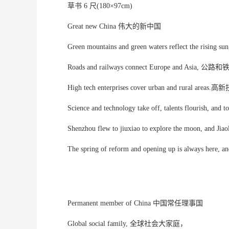
草书 6 尺(180×97cm)
Great new China 伟大的新中国
Green mountains and green waters reflect the 
Roads and railways connect Europe and As
High tech enterprises cover urban and rural 
Science and technology take off, talents flou
Shenzhou flew to jiuxiao to explore the moo
The spring of reform and opening up is alwa
Permanent member of China 中国常任理事国
Global social family, 全球社会大家庭，