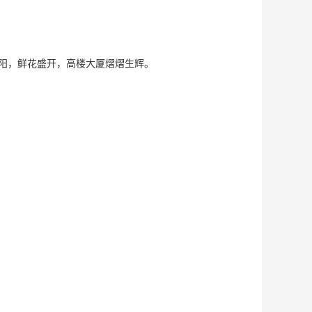
e shining. 青山绿水映朝阳，鲜花盛开，高楼大厦熠熠生辉。
!