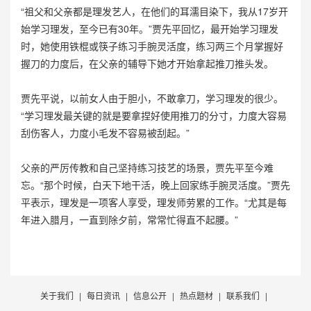
“祖父和父亲都是理发艺人，在他们的耳濡目染下，我从17岁开
始学习理发，至今已有30年。”贾先平回忆，最开始学习理发
时，她使用铁棍或筷子练习手腕灵活度，练习两三个月掌握好
握刀的力度后，在父亲的辅导下她才开始拿起推刀推头发。
贾先平说，以前女人由于胆小，不敢拿刀，学习理发的很少。
“学习理发最关键的就是要拿捏好使用推刀的分寸，力度大容易
刮伤客人，力度小毛发不容易被刮起。”
父亲的严厉传教和自己坚持练习技艺的场景，贾先平至今难
忘。“那个时候，白天下地干活，晚上回家练手腕灵活度。”贾先
平表示，理发是一项客人享受，理发师劳累的工作。“尤其是每
年进入腊月，一直到除夕前，常常忙得直不起腰。”
关于我们
|
每日资讯
|
信息公开
|
热点题材
|
联系我们
|