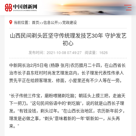
当前位置：
首页
>>
信息公开
>>
党政建设
山西民间剃头匠坚守传统理发技艺30年 守护发艺
初心
发布时间：2021-10-08 07:49:27
阅读量：1626
中新网长治2月5日电 (杨静 张月)农历腊月二十四，在山西省长
治市长子县东旺村时尚发艺理发店内，长子理发代表性传承人
贾先平正在给顾客理发、修面，小屋里还有不少人等在一旁。
“长子传统三件宝，磨粉喂猪剃圪脑；朝廷头上摸三把，走遍天
下一把刀。”这句民间俗语中的“剃圪脑”，说的就是山西长子理
发。“有钱没钱，剃头过年。”在山西长治地区，农历新年前夕，
理发是必做之事，“剃头”意味着新的一年“崭新如一，从头再
来。”