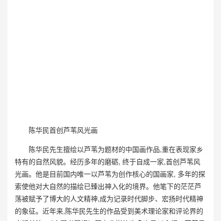
陈华民首创芦苇风光画
陈华民先生擅绘以芦苇为题材的中国画作品,重在表现家乡
特有的自然风貌。经历多年的磨砺, 终于自成一家,首创芦苇风
光画。他是目前国内唯一以芦苇为创作核心的国画家, 多年的探
索使他对大自然的描绘已臻出神入化的境界。他笔下的茫茫芦
荡被赋予了博大的人文精神,成为记录时代脚步、宏扬时代精神
的象征。近年来,陈华民先生的作品受到美术理论家和评论界的