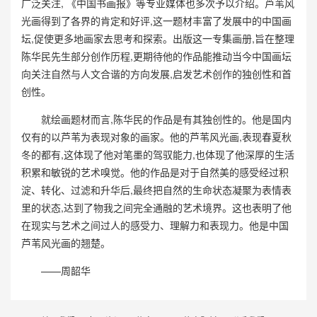
广泛关注, 《中国书画报》等专业媒体也多次予以介绍。芦苇风
光画得到了各界的肯定和好评,这一题材丰富了发展中的中国画
坛,促使更多地画家去思考和探索。出版这一专集画册,旨在整理
陈华民先生部分创作历程,更期待他的作品能推动当今中国画坛
向关注自然与人文合谐的方向发展,启发艺术创作的独创性和首
创性。
就绘画题材而言,陈华民的作品是有其独创性的。他是国内
仅有的以芦苇为表现对象的画家。他的芦苇风光画,表现春夏秋
冬的都有,这体现了他对笔墨的驾驭能力,也体现了他深厚的生活
积累和敏锐的艺术嗅觉。他的作品是对于自然美的感受经过积
淀、转化、过滤和升华后,最终把自然的生命状态凝聚为表情表
里的状态,达到了物我之间完全通融的艺术境界。这也表明了他
在现实与艺术之间过人的感受力、理解力和表现力。他是中国
芦苇风光画的翘楚。
——周韶华